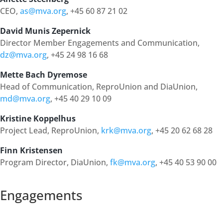
CEO,
as@mva.org
, +45 60 87 21 02
David Munis Zepernick
Director Member Engagements and Communication,
dz@mva.org
, +45 24 98 16 68
Mette Bach Dyremose
Head of Communication, ReproUnion and DiaUnion,
md@mva.org
, +45 40 29 10 09
Kristine Koppelhus
Project Lead, ReproUnion,
krk@mva.org
, +45 20 62 68 28
Finn Kristensen
Program Director, DiaUnion,
fk@mva.org
, +45 40 53 90 00
Engagements