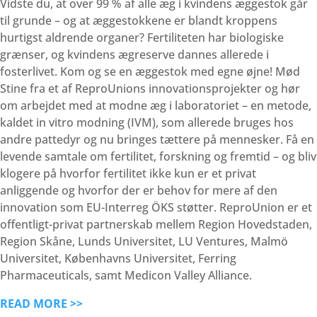
Vidste du, at over 99 % af alle æg i kvindens æggestok går
til grunde – og at æggestokkene er blandt kroppens
hurtigst aldrende organer? Fertiliteten har biologiske
grænser, og kvindens ægreserve dannes allerede i
fosterlivet. Kom og se en æggestok med egne øjne! Mød
Stine fra et af ReproUnions innovationsprojekter og hør
om arbejdet med at modne æg i laboratoriet – en metode,
kaldet in vitro modning (IVM), som allerede bruges hos
andre pattedyr og nu bringes tættere på mennesker. Få en
levende samtale om fertilitet, forskning og fremtid – og bliv
klogere på hvorfor fertilitet ikke kun er et privat
anliggende og hvorfor der er behov for mere af den
innovation som EU-Interreg ÖKS støtter. ReproUnion er et
offentligt-privat partnerskab mellem Region Hovedstaden,
Region Skåne, Lunds Universitet, LU Ventures, Malmö
Universitet, Københavns Universitet, Ferring
Pharmaceuticals, samt Medicon Valley Alliance.
READ MORE >>